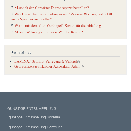
F:
Muss ich den Container-Dienst separat bestellen?
F:
Was kostet die Entrümpelung einer 2-Zimmer-Wohnung mit KDB
sowie Speicher und Keller?
F:
Wohin mit dem alten Gerümpel? Kosten für die Abholung
F:
Messie Wohnung aufräumen. Welche Kosten?
Partnerlinks
(link is external)
LAMINAT Schmidt Verlegung & Verkauf
(link is external)
Gebrauchtwagen Händler Autoankauf Adam
GÜNSTIGE ENTRÜMPELUNG
günstige Entrümpelung Bochum
günstige Entrümpelung Dortmund