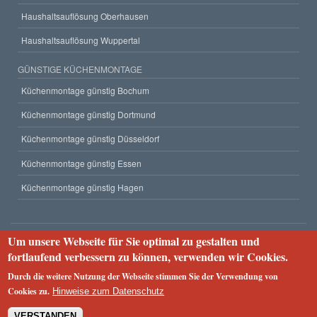
Haushaltsauflösung Oberhausen
Haushaltsauflösung Wuppertal
GÜNSTIGE KÜCHENMONTAGE
Küchenmontage günstig Bochum
Küchenmontage günstig Dortmund
Küchenmontage günstig Düsseldorf
Küchenmontage günstig Essen
Küchenmontage günstig Hagen
Um unsere Webseite für Sie optimal zu gestalten und
Unternehmen
fortlaufend verbessern zu können, verwenden wir Cookies.
Impressum
Datenschutzerklärung
Webseiten-Struktur
Durch die weitere Nutzung der Webseite stimmen Sie der Verwendung von
2023 © Rümpel Service 24
Cookies zu.
Hinweise zum Datenschutz
VERSTANDEN