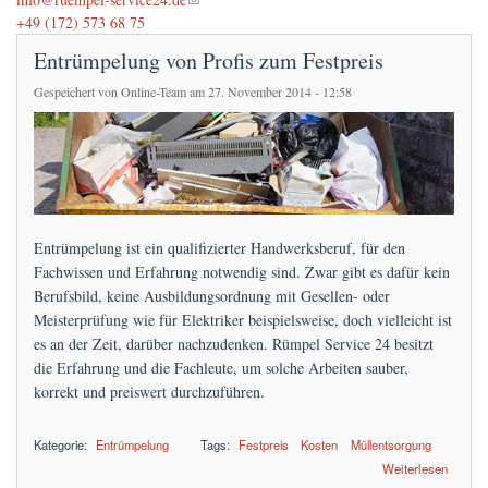
Preise
+49 (172) 573 68 75
Entrümpelung von Profis zum Festpreis
FAQs
Gespeichert von
Online-Team
am 27. November 2014 - 12:58
Terminanfrage
Entrümpelung ist ein qualifizierter Handwerksberuf, für den
Fachwissen und Erfahrung notwendig sind. Zwar gibt es dafür kein
Berufsbild, keine Ausbildungsordnung mit Gesellen- oder
Meisterprüfung wie für Elektriker beispielsweise, doch vielleicht ist
es an der Zeit, darüber nachzudenken. Rümpel Service 24 besitzt
die Erfahrung und die Fachleute, um solche Arbeiten sauber,
korrekt und preiswert durchzuführen.
Kategorie:
Entrümpelung
Tags:
Festpreis
Kosten
Müllentsorgung
über Entrümpelung von Profis zum Festpreis
Weiterlesen