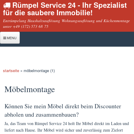
Rümpel Service 24 - Ihr Spezialist
Direkt
für die saubere Immobilie!
zum
Inhalt
Entrümpelung Haushaltsauflösung Wohnungsauflösung und Küchenmontage
unter +49 (172) 573 68 75
MENU
Startseite
Entrümpelung
startseite
»
möbelmontage (1)
Haushaltsauflösung
sie befinden sich hier
Geschäftsauflösung
Möbelmontage
Wohnungsauflösung
Können Sie mein Möbel direkt beim Discounter
Montage
abholen und zusammenbauen?
Küchenmontage
Ja, das Team von Rümpel Service 24 holt Ihr Möbel direkt im Laden und
Möbelmontage
liefert nach Hause. Ihr Möbel wird sicher und zuverlässig zum Zielort