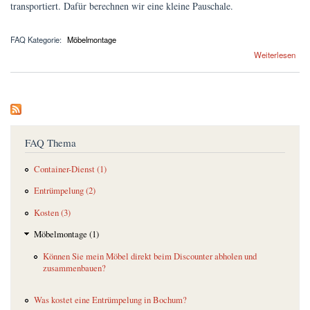
transportiert. Dafür berechnen wir eine kleine Pauschale.
Preise
FAQs
FAQ Kategorie:
Möbelmontage
über Können Sie mein Möbel direkt beim Discounter abholen und zusammenbauen?
Weiterlesen
Terminanfrage
FAQ Thema
Container-Dienst (1)
Entrümpelung (2)
Kosten (3)
Möbelmontage (1)
Können Sie mein Möbel direkt beim Discounter abholen und
zusammenbauen?
Was kostet eine Entrümpelung in Bochum?