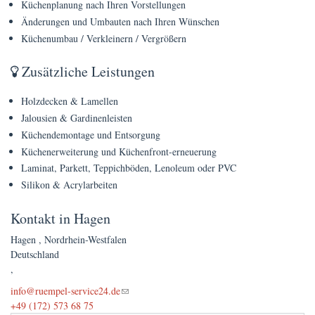
Küchenplanung nach Ihren Vorstellungen
Preise
Änderungen und Umbauten nach Ihren Wünschen
Küchenumbau / Verkleinern / Vergrößern
FAQs
Terminanfrage
Zusätzliche Leistungen
Holzdecken & Lamellen
Jalousien & Gardinenleisten
Küchendemontage und Entsorgung
Küchenerweiterung und Küchenfront-erneuerung
Laminat, Parkett, Teppichböden, Lenoleum oder PVC
Silikon & Acrylarbeiten
Kontakt in Hagen
Hagen
,
Nordrhein-Westfalen
Deutschland
,
(link sends e-mail)
info@ruempel-service24.de
+49 (172) 573 68 75