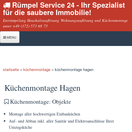
Rümpel Service 24 - Ihr Spezialist
Direkt
für die saubere Immobilie!
zum
Inhalt
Entrümpelung Haushaltsauflösung Wohnungsauflösung und Küchenmontage
unter +49 (172) 573 68 75
MENU
Startseite
Entrümpelung
startseite
»
küchenmontage
»
küchenmontage hagen
Haushaltsauflösung
sie befinden sich hier
Geschäftsauflösung
Küchenmontage Hagen
Wohnungsauflösung
Küchenmontage: Objekte
Montage
Montage aller hochwertigen Einbauküchen
Küchenmontage
Auf- und Abbau inkl. aller Sanitär und Elektroanschlüsse Ihrer
Möbelmontage
Umzugsküche