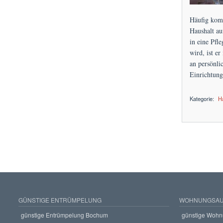
Häufig komm
Haushalt au
in eine Pfl
wird, ist e
an persönli
Einrichtung
Kategorie:
H
über Haushaltsaufl
GÜNSTIGE ENTRÜMPELUNG
WOHNUNGSAU
günstige Entrümpelung Bochum
günstige Wohn