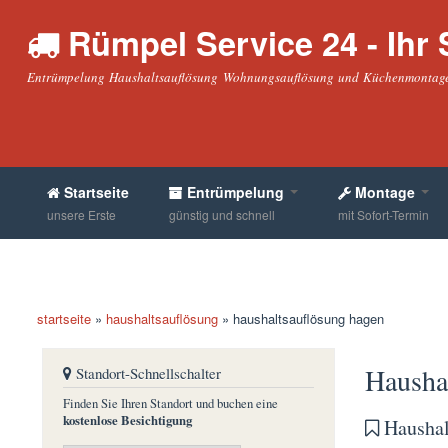
Rümpel Service 24 - Ihr S
Entrümpelung Haushaltsauflösung Wohnungsauflösung und Küchenmontage
Startseite
Entrümpelung
Montage
unsere Erste
günstig und schnell
mit Sofort-Termin
startseite
»
haushaltsauflösung
»
haushaltsauflösung hagen
sie befinden sich hier
Hausha
Standort-Schnellschalter
Finden Sie Ihren Standort und buchen eine
kostenlose Besichtigung
Haushal