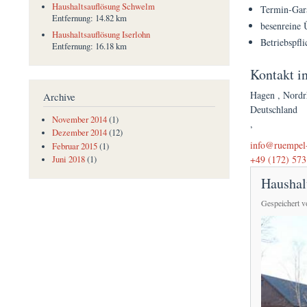
Haushaltsauflösung Schwelm
Termin-Gar
Entfernung:
14.82 km
besenreine 
Haushaltsauflösung Iserlohn
Betriebspfli
Entfernung:
16.18 km
Kontakt i
Hagen
,
Nordr
Archive
Deutschland
November 2014
(1)
,
Dezember 2014
(12)
(link sends e-mai
info@ruempel-
Februar 2015
(1)
+49 (172) 573
Juni 2018
(1)
Haushal
Gespeichert 