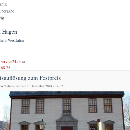
antie
Übergabe
cht
n Hagen
hein-Westfalen
l)
service24.de
 68 75
tsauflösung zum Festpreis
von
Online-Team
am 1. Dezember 2014 - 14:57