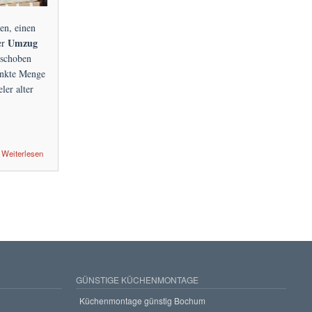
en, einen
Umzug
er
eschoben
änkte Menge
er alter
Weiterlesen
GÜNSTIGE KÜCHENMONTAGE
Küchenmontage günstig Bochum