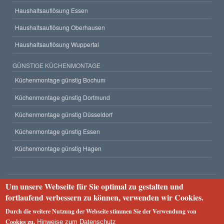
Haushaltsauflösung Essen
Haushaltsauflösung Oberhausen
Haushaltsauflösung Wuppertal
GÜNSTIGE KÜCHENMONTAGE
Küchenmontage günstig Bochum
Küchenmontage günstig Dortmund
Küchenmontage günstig Düsseldorf
Küchenmontage günstig Essen
Küchenmontage günstig Hagen
Um unsere Webseite für Sie optimal zu gestalten und
Unternehmen
fortlaufend verbessern zu können, verwenden wir Cookies.
Impressum
Datenschutzerklärung
Webseiten-Struktur
Durch die weitere Nutzung der Webseite stimmen Sie der Verwendung von
2023 © Rümpel Service 24
Cookies zu.
Hinweise zum Datenschutz