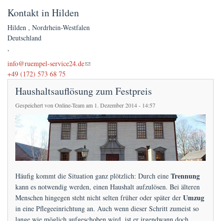
Kontakt in Hilden
Hilden
,
Nordrhein-Westfalen
Deutschland
,
(link sends e-mail)
info@ruempel-service24.de
+49 (172) 573 68 75
Haushaltsauflösung zum Festpreis
Gespeichert von
Online-Team
am 1. Dezember 2014 - 14:57
Trennung
Häufig kommt die Situation ganz plötzlich: Durch eine
kann es notwendig werden, einen Haushalt aufzulösen. Bei älteren
Umzug
Menschen hingegen steht nicht selten früher oder später der
in eine Pflegeeinrichtung an. Auch wenn dieser Schritt zumeist so
lange wie möglich aufgeschoben wird, ist er irgendwann doch