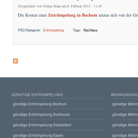
Gespeichert von
Online-Team
am 8. Februar 2015 - 11:45
Entrümpelung in Bochum
Die Kosten einer
setzen sich von der G
FAQ Kategorie:
Entrümpelung
Tags:
Nachlass
über Was kostet eine Entrümpelung in Bochum?
GÜNSTIGE ENTRÜMPELUNG
WOHNUNGSAU
günstige Entrümpelung Bochum
günstige Wohn
günstige Entrümpelung Dortmund
günstige Wohn
günstige Entrümpelung Düsseldorf
günstige Wohn
günstige Entrümpelung Essen
günstige Wohn