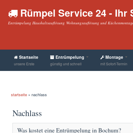
Rümpel Service 24 - Ihr S
Entrümpelung Haushaltsauflösung Wohnungsauflösung und Küchenmontage
Startseite
Entrümpelung
Montage
unsere Erste
günstig und schnell
mit Sofort-Termin
startseite
»
nachlass
sie befinden sich hier
Nachlass
Was kostet eine Entrümpelung in Bochum?